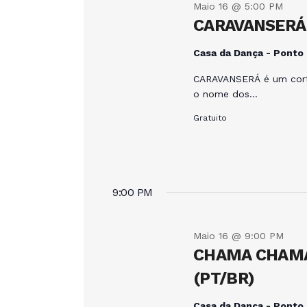
g
Maio 16 @ 5:00 PM
c
l
CARAVANSERÁ 
a
i
a
o
v
Casa da Dança - Ponto
n
ç
r
CARAVANSERÁ é um cortej
e
a
o nome dos…
a
ã
-
d
Gratuito
c
a
o
h
t
a
a
d
v
.
9:00 PM
e
e
.
P
Maio 16 @ 9:00 PM
p
r
CHAMA CHAMA
o
(PT/BR)
e
c
u
Casa da Dança - Ponto