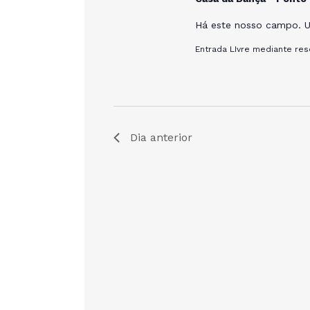
s
r
Há este nosso campo. 
e
p
q
Entrada LIvre mediante res
o
r
u
E
v
i
Dia anterior
e
n
s
t
o
a
s
c
e
o
m
v
p
a