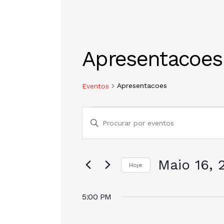
Apresentacoes
Apresentacoes
Eventos
N
D
i
a
g
i
Maio 16, 
v
Hoje
t
S
e
e
e
5:00 PM
a
l
p
e
a