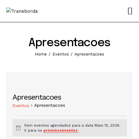
Sobre
Transborda 2026
Apresentacoes
Programação
Home
Eventos
Apresentacoes
Info
Contactos
Apresentacoes
Apresentacoes
Eventos
Sem eventos agendados para a data Maio 15, 2026.
A
Ir para os
próximoseventos
.
v