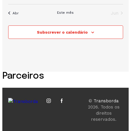
eventos
eventos
eventos
eventos
eventos
eventos
eventos
Este mês
Jun
Abr
Subscrever o calendário
Parceiros
©
Transborda
2026. Todos os
direitos
reservados.