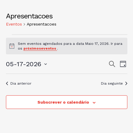
Apresentacoes
Eventos
Apresentacoes
Sem eventos agendados para a data Maio 17, 2026. Ir para
A
os
próximoseventos
.
v
i
N
N
s
05-17-2026
P
D
o
e
a
i
S
a
s
a
v
e
q
v
Dia anterior
Dia seguinte
u
l
e
i
e
e
g
s
c
Subscrever o calendário
a
a
g
i
r
ç
a
o
ã
n
ç
o
e