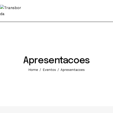
Sobre
Transborda 2026
Programação
Info
Apresentacoes
Contactos
Home
Eventos
Apresentacoes