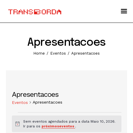
Sobre
Transborda 2026
Apresentacoes
Programação
Home
Eventos
Apresentacoes
Info
Contactos
Apresentacoes
Apresentacoes
Eventos
Sem eventos agendados para a data Maio 10, 2026.
A
Ir para os
próximoseventos
.
v