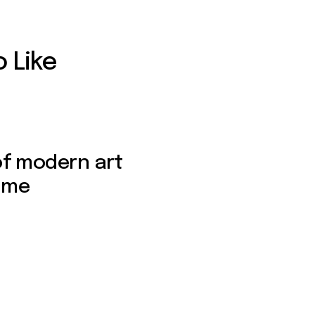
 Like
of modern art
time