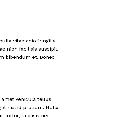
la vitae odio fringilla
e nibh facilisis suscipit.
orem bibendum et. Donec
 amet vehicula tellus.
et nisl id pretium. Nulla
tortor, facilisis nec