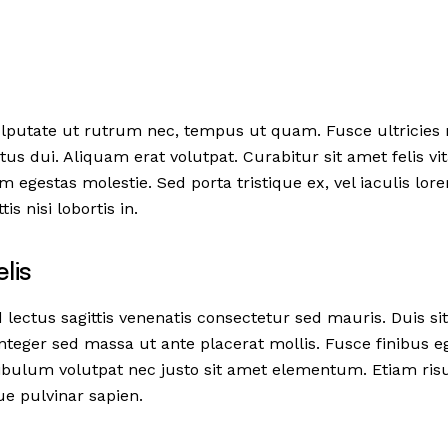
utate ut rutrum nec, tempus ut quam. Fusce ultricies nul
us dui. Aliquam erat volutpat. Curabitur sit amet felis vita
m egestas molestie. Sed porta tristique ex, vel iaculis l
is nisi lobortis in.
elis
lectus sagittis venenatis consectetur sed mauris. Duis sit
Integer sed massa ut ante placerat mollis. Fusce finibus eg
tibulum volutpat nec justo sit amet elementum. Etiam risus 
ue pulvinar sapien.