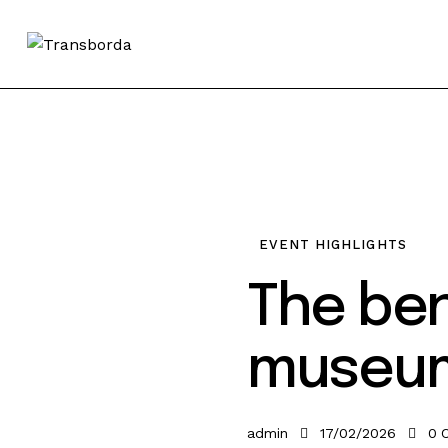
Sobre
Transborda 2026
Programação
EVENT HIGHLIGHTS
The ben
Info
museum 
Contactos
admin
17/02/2026
0