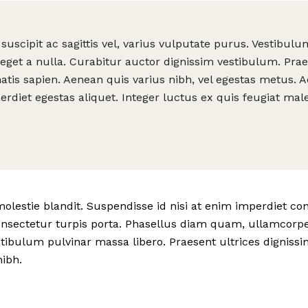
uscipit ac sagittis vel, varius vulputate purus. Vestibulu
get a nulla. Curabitur auctor dignissim vestibulum. Prae
atis sapien. Aenean quis varius nibh, vel egestas metus. A
perdiet egestas aliquet. Integer luctus ex quis feugiat ma
lestie blandit. Suspendisse id nisi at enim imperdiet con
 consectetur turpis porta. Phasellus diam quam, ullamcorpe
tibulum pulvinar massa libero. Praesent ultrices dignissim
ibh.