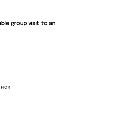
ble group visit to an
THOR