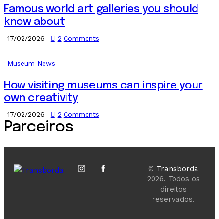
Famous world art galleries you should
know about
17/02/2026
2
Comments
Museum News
How visiting museums can inspire your
own creativity
17/02/2026
2
Comments
Parceiros
©
Transborda
2026. Todos os
direitos
reservados.