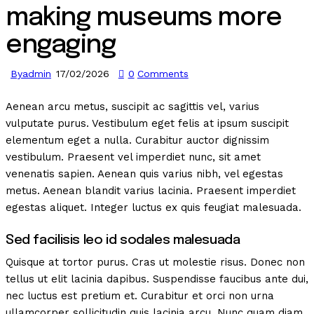
making museums more
engaging
By
admin
17/02/2026
0
Comments
Aenean arcu metus, suscipit ac sagittis vel, varius
vulputate purus. Vestibulum eget felis at ipsum suscipit
elementum eget a nulla. Curabitur auctor dignissim
vestibulum. Praesent vel imperdiet nunc, sit amet
venenatis sapien. Aenean quis varius nibh, vel egestas
metus. Aenean blandit varius lacinia. Praesent imperdiet
egestas aliquet. Integer luctus ex quis feugiat malesuada.
Sed facilisis leo id sodales malesuada
Quisque at tortor purus. Cras ut molestie risus. Donec non
tellus ut elit lacinia dapibus. Suspendisse faucibus ante dui,
nec luctus est pretium et. Curabitur et orci non urna
ullamcorper sollicitudin quis lacinia arcu. Nunc quam diam,