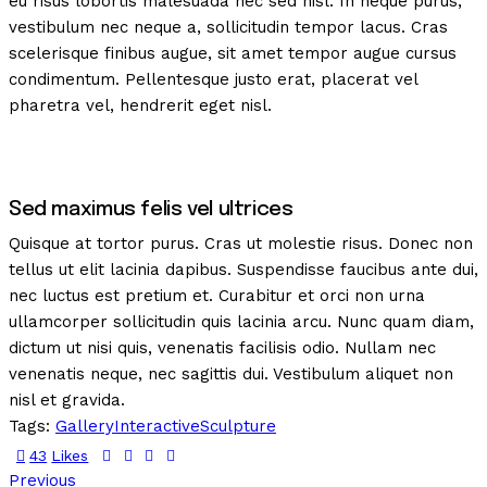
eu risus lobortis malesuada nec sed nisl. In neque purus,
vestibulum nec neque a, sollicitudin tempor lacus. Cras
scelerisque finibus augue, sit amet tempor augue cursus
condimentum. Pellentesque justo erat, placerat vel
pharetra vel, hendrerit eget nisl.
Sed maximus felis vel ultrices
Quisque at tortor purus. Cras ut molestie risus. Donec non
tellus ut elit lacinia dapibus. Suspendisse faucibus ante dui,
nec luctus est pretium et. Curabitur et orci non urna
ullamcorper sollicitudin quis lacinia arcu. Nunc quam diam,
dictum ut nisi quis, venenatis facilisis odio. Nullam nec
venenatis neque, nec sagittis dui. Vestibulum aliquet non
nisl et gravida.
Tags:
Gallery
Interactive
Sculpture
43
Likes
Previous