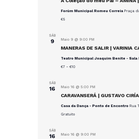
A Coleção do meu Pai – AMINA |
a
Forúm Municipal Romeu Correia
Praça d
t
€5
a
.
SÁB
Maio 9 @ 9:00 PM
9
MANERAS DE SALIR | VARINIA C
Teatro Municipal Joaquim Benite - Sala 
€7 – €10
SÁB
Maio 16 @ 5:00 PM
16
CARAVANSERÁ | GUSTAVO CIRÍA
Casa da Dança - Ponto de Encontro
Rua T
Gratuito
SÁB
Maio 16 @ 9:00 PM
16