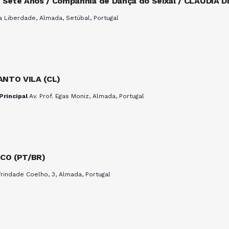
 Sete Anos / Companhia de Dança do Seixal / CLÁUDIA D
a Liberdade, Almada, Setúbal, Portugal
ANTO VILA (CL)
Principal
Av. Prof. Egas Moniz, Almada, Portugal
CO (PT/BR)
rindade Coelho, 3, Almada, Portugal