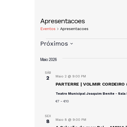
Apresentacoes
Eventos
Apresentacoes
Próximos
S
e
Maio 2026
l
e
SÁB
Maio 2 @ 9:00 PM
2
c
PARTERRE | VOLMIR CORDEIRO 
i
Teatro Municipal Joaquim Benite - Sala 
o
€7 – €10
n
e
SEX
a
Maio 8 @ 9:00 PM
8
d